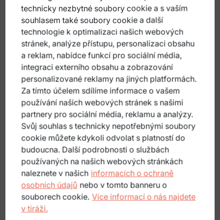
technicky nezbytné soubory cookie a s vaším
souhlasem také soubory cookie a další
technologie k optimalizaci našich webových
stránek, analýze přístupu, personalizaci obsahu
a reklam, nabídce funkcí pro sociální média,
Rekreační objekt, Hotel
integraci externího obsahu a zobrazování
RAMENAI - šumavská vesnice
personalizované reklamy na jiných platformách.
Za tímto účelem sdílíme informace o vašem
Schöneben 23, 4161 Ulrichsberg
používání našich webových stránek s našimi
+43 664 3282482
partnery pro sociální média, reklamu a analýzy.
Svůj souhlas s technicky nepotřebnými soubory
PODROBNOSTI
cookie můžete kdykoli odvolat s platností do
budoucna. Další podrobnosti o službách
používaných na našich webových stránkách
naleznete v našich
informacích o ochraně
osobních údajů
nebo v tomto banneru o
souborech cookie.
Více informací o nás najdete
v tiráži.