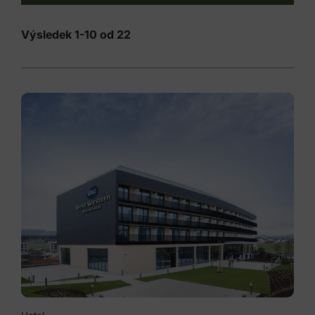
Výsledek 1-10 od 22
Druh ubytování
Statek
Kemping
Rekreační objekt
Hostinec
Hotel
Mládežnická ubytovna / mládežnická
noclehárna / noclehárna
Ostatní ubytovací zařízení