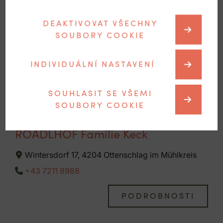
DEAKTIVOVAT VŠECHNY
SOUBORY COOKIE
INDIVIDUÁLNÍ NASTAVENÍ
SOUHLASIT SE VŠEMI
SOUBORY COOKIE
Statek
ROADLHOF Familie Keck
Wintersdorf 17, 4204 Ottenschlag im Mühlkreis
+43 7211 8988
PODROBNOSTI