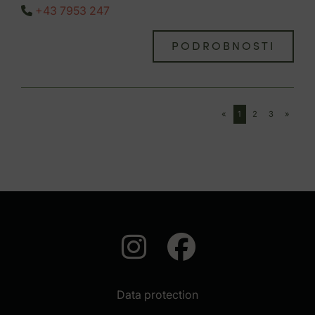
+43 7953 247
PODROBNOSTI
«
1
2
3
»
auf Instagram
auf Faceb
Data protection