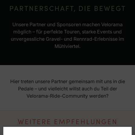
PARTNERSCHAFT, DIE BEWEGT
Unsere Partner und Sponsoren machen Velorama
möglich – für perfekte Touren, starke Events und
unvergessliche Gravel- und Rennrad-Erlebnisse im
Mühlviertel.
Hier treten unsere Partner gemeinsam mit uns in die
Pedale – und vielleicht willst auch du Teil der
Velorama-Ride-Community werden?
WEITERE EMPFEHLUNGEN