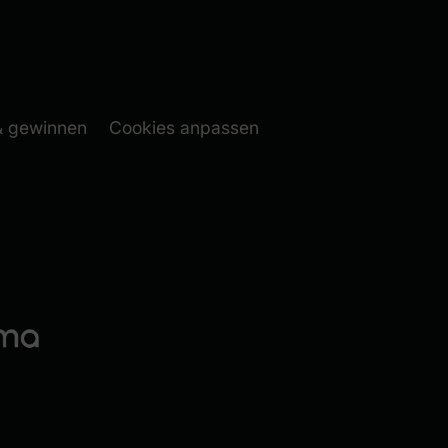
 folgen (neues Fenster)
ook folgen (neues Fenste
(neues Fenster)
& gewinnen
Cookies anpassen