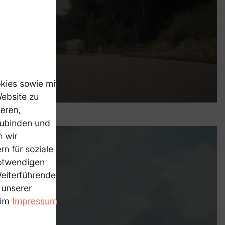
kies sowie mit
Website zu
ieren,
zubinden und
n wir
n für soziale
notwendigen
Weiterführende
 unserer
 im
Impressum
.