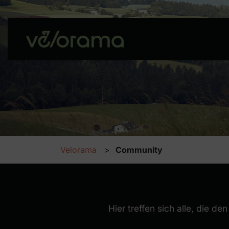
Inhalt [1]
Navigation [2]
Velorama
Community
Community
Hier treffen sich alle, die 