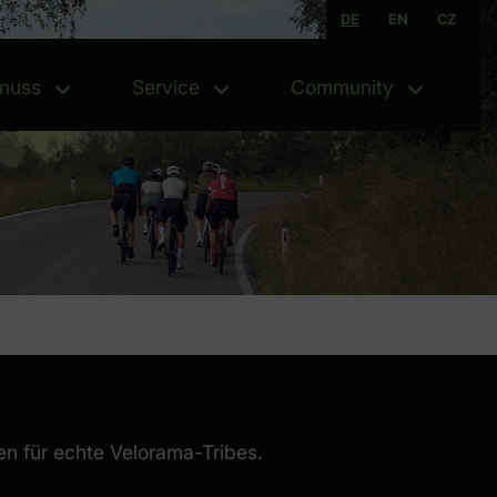
DE
EN
CZ
nuss
Service
Community
unft - Menü öffnen
Genuss - Menü öffnen
Service - Menü öffnen
Commu
en für echte Velorama-Tribes.