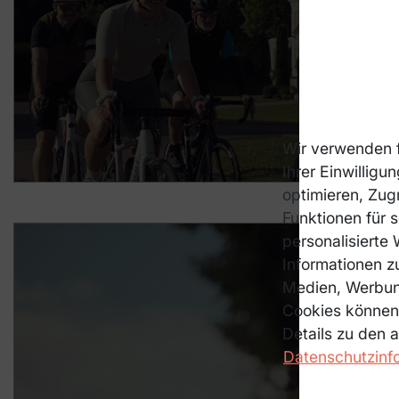
Wir verwenden f
Ihrer Einwillig
optimieren, Zugr
Funktionen für 
personalisierte
Informationen z
Medien, Werbung
Cookies können 
Details zu den 
Datenschutzinf