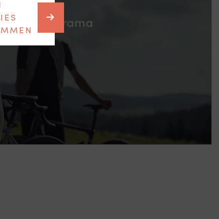
N
IES
Über Velorama
IMMEN