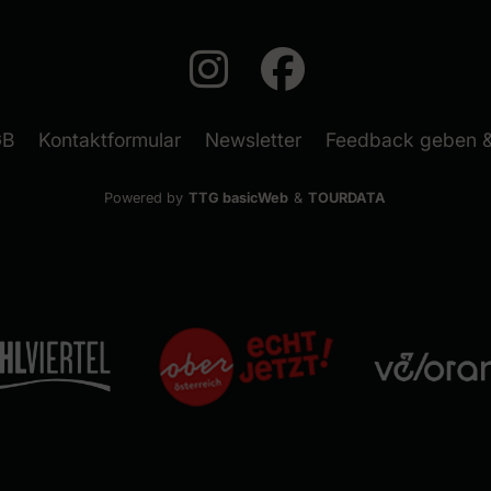
auf Instagram
auf Faceb
(neues Fenster)
GB
Kontaktformular
Newsletter
Feedback geben 
Powered by
TTG basicWeb
&
TOURDATA