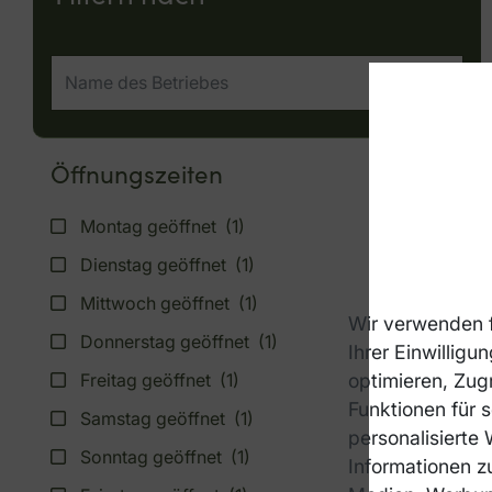
Öffnungszeiten
Montag geöffnet
(1)
Dienstag geöffnet
(1)
Mittwoch geöffnet
(1)
Wir verwenden f
Donnerstag geöffnet
(1)
Ihrer Einwillig
Freitag geöffnet
(1)
optimieren, Zugr
Funktionen für 
Samstag geöffnet
(1)
personalisierte
Sonntag geöffnet
(1)
Informationen z