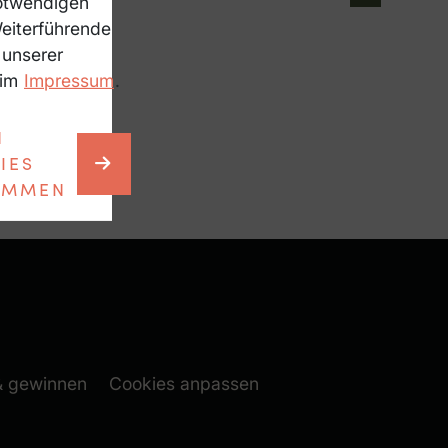
notwendigen
Weiterführende
 unserer
 im
Impressum
.
N
IES
IMMEN
 folgen (neues Fenster)
ook folgen (neues Fenste
(neues Fenster)
& gewinnen
Cookies anpassen