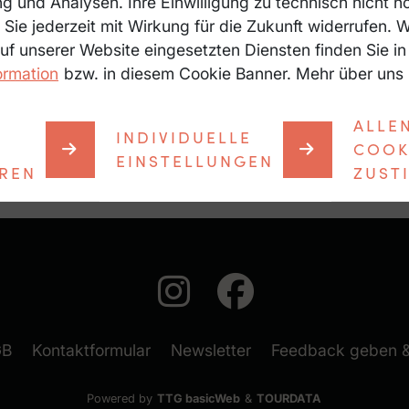
 und Analysen. Ihre Einwilligung zu technisch nicht 
Sie jederzeit mit Wirkung für die Zukunft widerrufen. 
auf unserer Website eingesetzten Diensten finden Sie in
ormation
bzw. in diesem Cookie Banner. Mehr über uns
ALLE
INDIVIDUELLE
COOK
EINSTELLUNGEN
EREN
ZUST
auf Instagram
auf Faceb
(neues Fenster)
GB
Kontaktformular
Newsletter
Feedback geben 
Powered by
TTG basicWeb
&
TOURDATA