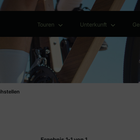
Touren
Unterkunft
Ge
Touren - Menü öffnen
Unterk
ihstellen
Ergebnis 1-1 von 1