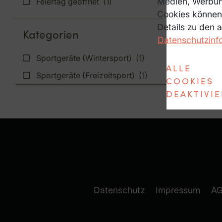
Medien, Werbung
Feiertag geöffnet
(1)
Cookies können 
Details zu den 
Kategorien
Datenschutzinf
Sportgeräte (Wintersport)
(1)
ALLE
Sportgeräte (Freizeitsport)
(1)
COOKIES
DEAKTIVI
Datenschutz
Impressum
A